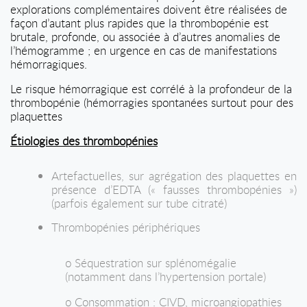
explorations complémentaires doivent être réalisées de
façon d’autant plus rapides que la thrombopénie est
brutale, profonde, ou associée à d’autres anomalies de
l’hémogramme ; en urgence en cas de manifestations
hémorragiques.
Le risque hémorragique est corrélé à la profondeur de la
thrombopénie (hémorragies spontanées surtout pour des
plaquettes
Étiologies des thrombopénies
Artefactuelles, sur agrégation des plaquettes en
présence d’EDTA (« fausses thrombopénies »)
(parfois également sur tube citraté)
Thrombopénies périphériques
o Séquestration sur splénomégalie
(notamment dans l’hypertension portale)
o Consommation : CIVD, microangiopathies