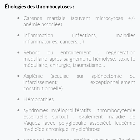
Étiologies des thrombocytoses :
Carence martiale (souvent microcytose +/-
anémie associée)
Inflammation (infections, maladies
inflammatoires, cancers… )
Rebond ou entraînement : régénération
médullaire après saignement, hémolyse, toxicité
médullaire, chirurgie, traumatisme…
Asplénie (acquise sur splénectomie ou
infarcissement; exceptionnellement
constitutionnelle)
Hémopathies :
syndromes myéloprolifératifs : thrombocytémie
essentielle surtout ; également maladie de
Vaquez (avec polyglobulie associée), leucémie
myéloïde chronique, myélofibrose
rarement syndromes myélodysplasiques (le plus