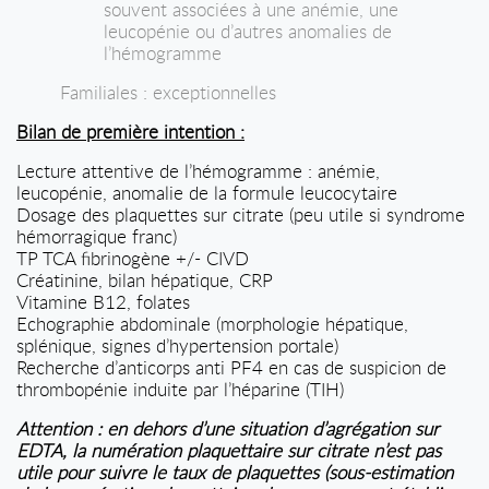
souvent associées à une anémie, une
leucopénie ou d’autres anomalies de
l’hémogramme
Familiales : exceptionnelles
Bilan de première intention :
Lecture attentive de l’hémogramme : anémie,
leucopénie, anomalie de la formule leucocytaire
Dosage des plaquettes sur citrate (peu utile si syndrome
hémorragique franc)
TP TCA fibrinogène +/- CIVD
Créatinine, bilan hépatique, CRP
Vitamine B12, folates
Echographie abdominale (morphologie hépatique,
splénique, signes d’hypertension portale)
Recherche d’anticorps anti PF4 en cas de suspicion de
thrombopénie induite par l’héparine (TIH)
Attention : en dehors d’une situation d’agrégation sur
EDTA, la numération plaquettaire sur citrate n’est pas
utile pour suivre le taux de plaquettes (sous-estimation