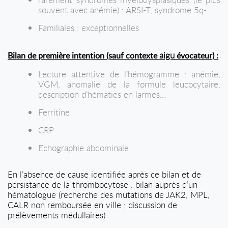
souvent avec anémie) : ARSI-T, syndrome 5q-
Familiales : exceptionnelles
aigu
Bilan de première intention (sauf contexte
évocateur) :
Lecture attentive de l’hémogramme : anémie,
VGM, anomalie de la formule leucocytaire,
description d’hématies en larmes…
Ferritine
CRP
Echographie abdominale
En l’absence de cause identifiée après ce bilan et de
persistance de la thrombocytose : bilan auprès d’un
hématologue (recherche des mutations de JAK2, MPL,
CALR non remboursée en ville ; discussion de
prélèvements médullaires)