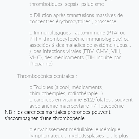
thrombotiques, sepsis, paludisme
o Dilution après transfusions massives de
concentrés érythrocytaires ; grossesse
o Immunologiques : auto-immune (PTAI ou
PTI = thrombocytopénie immunologique) ou
associées à des maladies de système (lupus…
), des infections virales (EBV, CMV , VIH,
VHC), des médicaments (TIH induite par
l’héparine)
Thrombopénies centrales :
o Toxiques (alcool, médicaments,
chimiothérapies, radiothérapie…)
o carences en vitamine B12/folates : souvent
avec anémie macrocytaire +/- leucopénie
NB : les carences martiales profondes peuvent
s’accompagner d’une thrombopénie
o envahissement médullaire leucémique,
lymphomateux ; myélodysplasies … : le plus