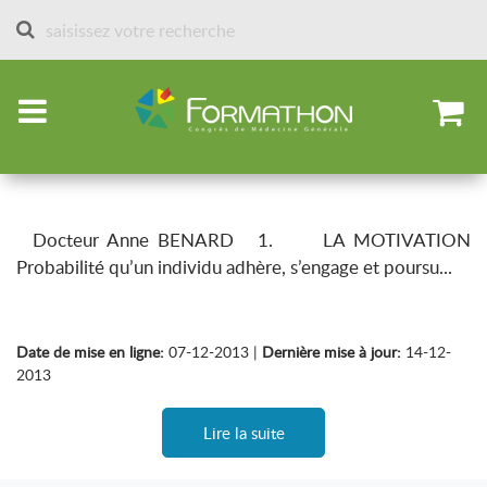
Accueil
Articles par spécialités
Addictions-sevrages
Sevrage tabagique
Comment entretenir la flamme ! Les outils.
Docteur Anne BENARD 1. LA MOTIVATION
Probabilité qu’un individu adhère, s’engage et poursu...
Date de mise en ligne:
07-12-2013 |
Dernière mise à jour:
14-12-
2013
Lire la suite