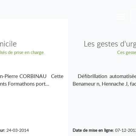
micile
Les gestes d'u
tés de prise en charge.
Ces geste
an-Pierre CORBINAU Cette
Défibrillation automatisé
ents Formathons port...
Benameur n, Hennache J, faco
ur:
24-03-2014
Date de mise en ligne:
07-12-201