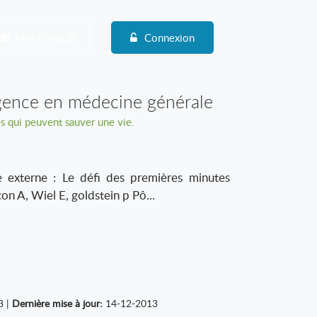
Mes choix (
0
)
Connexion
rgence en médecine générale
s qui peuvent sauver une vie.
e externe : Le défi des premières minutes
n A, Wiel E, goldstein p Pô...
3 |
Dernière mise à jour:
14-12-2013