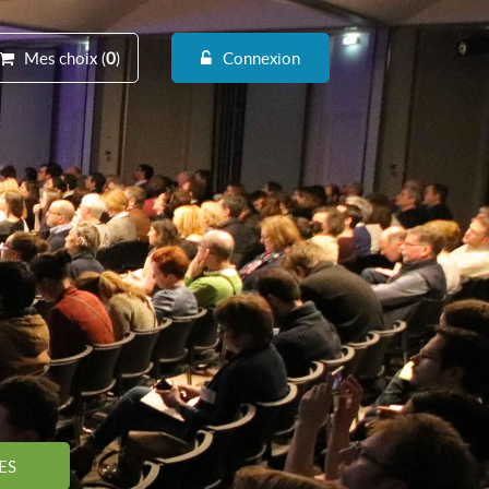
Mes choix (
0
)
Connexion
ES