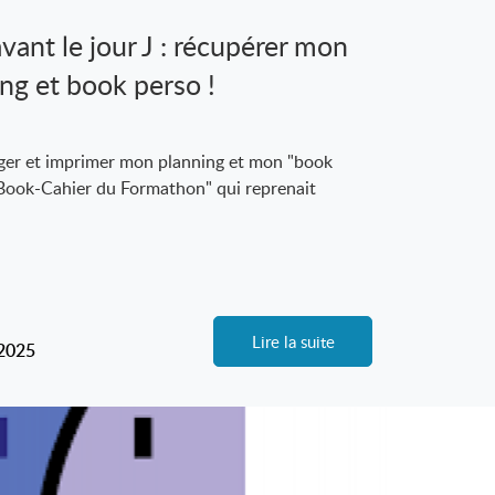
vant le jour J : récupérer mon
ng et book perso !
ger et imprimer mon planning et mon "book
"Book-Cahier du Formathon" qui reprenait
Lire la suite
-2025