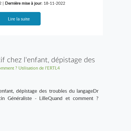
2 |
Dernière mise à jour:
18-11-2022
Lire la suite
if chez l'enfant, dépistage des
mment ? Utilisation de l'ERTL4
ubles du langage
'enfant, dépistage des troubles du langageDr
n Généraliste - LilleQuand et comment ?