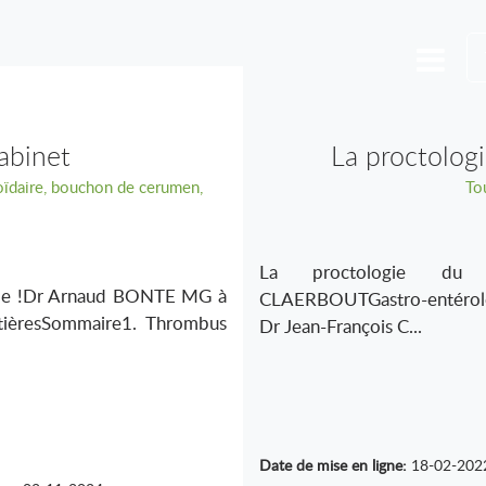
cabinet
La proctolog
oïdaire, bouchon de cerumen,
Tou
La proctologie du mé
aide !Dr Arnaud BONTE MG à
CLAERBOUTGastro-entérologue
ntièresSommaire1. Thrombus
Dr Jean-François C...
Date de mise en ligne:
18-02-202