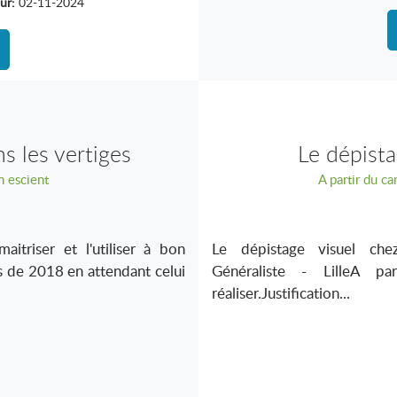
ur:
02-11-2024
s les vertiges
Le dépista
on escient
A partir du ca
itriser et l'utiliser à bon
Le dépistage visuel ch
s de 2018 en attendant celui
Généraliste - LilleA p
réaliser.Justification...