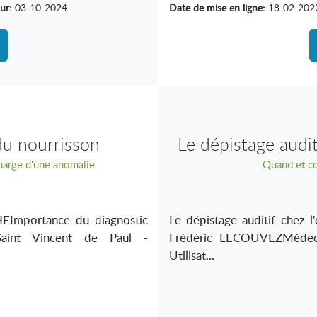
ur:
03-10-2024
Date de mise en ligne:
18-02-202
du nourrisson
Le dépistage audit
harge d'une anomalie
Quand et co
tro
portance du diagnostic
Le dépistage auditif chez l
Saint Vincent de Paul -
Frédéric LECOUVEZMédeci
Utilisat...