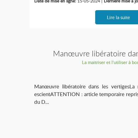
Date de mise en ligne:
15-05-2024 |
Dernière mise à jo
Lire la suite
Manœuvre libératoire dan
La maitriser et l'utiliser à b
Manœuvre libératoire dans les vertigesLa ma
escientATTENTION : article temporaire repri
du D...