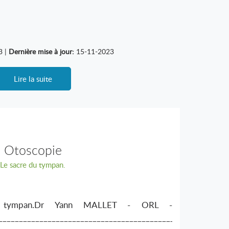
3 |
Dernière mise à jour:
15-11-2023
Lire la suite
Otoscopie
Le sacre du tympan.
u tympan.Dr Yann MALLET - ORL -
__________________________________________________________