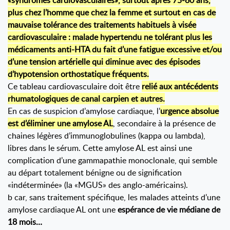
«syndromes cardiovasculaires», surtout après 75-80 ans,
plus chez l’homme que chez la femme et surtout en cas de
mauvaise tolérance des traitements habituels à visée
cardiovasculaire : malade hypertendu ne tolérant plus les
médicaments anti-HTA du fait d’une fatigue excessive et/ou
d’une tension artérielle qui diminue avec des épisodes
d’hypotension orthostatique fréquents.
Ce tableau cardiovasculaire doit être
relié aux antécédents
rhumatologiques de canal carpien et autres.
En cas de suspicion d’amylose cardiaque, l’
urgence absolue
est d’éliminer une amylose AL
, secondaire à la présence de
chaines légères d’immunoglobulines (kappa ou lambda),
libres dans le sérum. Cette amylose AL est ainsi une
complication d’une gammapathie monoclonale, qui semble
au départ totalement bénigne ou de signification
«indéterminée» (la «MGUS» des anglo-américains).
b car, sans traitement spécifique, les malades atteints d’une
amylose cardiaque AL ont une
espérance de vie médiane de
18 mois…