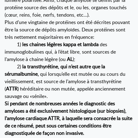
lumière polarisée. Ainsi, chaque amylose se définit par la
protéine source des dépôts et le, ou les, organes touchés
(cœur, reins, foie, nerfs, tendons, etc…).
Plus d’une vingtaine de protéines ont été décrites pouvant
être la source de dépôts amyloïdes. Deux protéines sont
très nettement majoritaires en fréquence:
1)
les chaines légères kappa et lambda
des
immunoglobulines qui, à l’état libre, sont sources de
l’amylose à chaine légère (ou
AL
);
2)
la transthyrétine, qui n’est autre que la
sérumalbumine,
qui lorsqu’elle est mutée ou au cours du
vieillissement, est source de l’amylose à transthyrétine
(
ATTR
) héréditaire ou non mutée, appelée anciennement
sauvage ou «sénile».
Si pendant de nombreuses années le diagnostic des
amyloses a été exclusivement histologique (sur biopsies),
l’amylose cardiaque ATTR, à laquelle sera consacrée la suite
de ce résumé, peut sous certaines conditions être
diagnostiquée de façon non invasive.