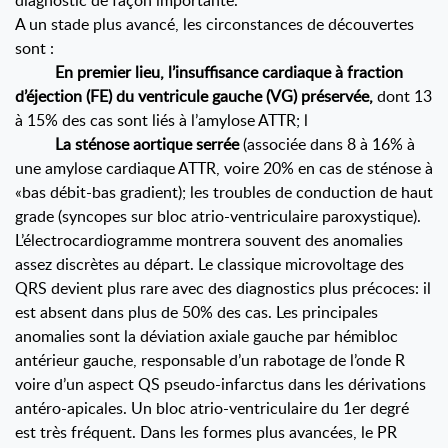
diagnostic de façon importante.
A un stade plus avancé, les circonstances de découvertes
sont :
En premier lieu, l’insuffisance cardiaque à fraction
d’éjection (FE) du ventricule gauche (VG) préservée,
dont 13
à 15% des cas sont liés à l’amylose ATTR; l
La sténose aortique serrée
(associée dans 8 à 16% à
une amylose cardiaque ATTR, voire 20% en cas de sténose à
«bas débit-bas gradient); les troubles de conduction de haut
grade (syncopes sur bloc atrio-ventriculaire paroxystique).
L’électrocardiogramme montrera souvent des anomalies
assez discrètes au départ. Le classique microvoltage des
QRS devient plus rare avec des diagnostics plus précoces: il
est absent dans plus de 50% des cas. Les principales
anomalies sont la déviation axiale gauche par hémibloc
antérieur gauche, responsable d’un rabotage de l’onde R
voire d’un aspect QS pseudo-infarctus dans les dérivations
antéro-apicales. Un bloc atrio-ventriculaire du 1er degré
est très fréquent. Dans les formes plus avancées, le PR