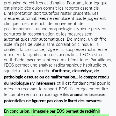
profusion de chiffres et d’angles. Pourtant, leur logique
est simple dès qu’on connaît les repères essentiels.
L’interprétation doit toutefois rester prudente. Les
mesures automatisées ne remplacent pas le jugement
clinique : des artefacts de mouvement, de
positionnement ou une morphologie atypique peuvent
perturber la reconstruction et les mesures semi-
automatiques voir automatiques. De même, un chiffre
isolé n’a pas de valeur sans corrélation clinique : la
douleur, la croissance, l’âge et la souplesse rachidienne
modulent la signification des anomalies. L’EOS est un
outil d’aide, pas une sentence mathématique. Par ailleurs,
l’EOS permet une analyse radiographique habituelle du
squelette, à la recherche
d’arthrose, d’ostéolyse, de
pathologie osseuse ou de malformation… le compte rendu
et il est fondamental pour le
du radiologue s’y intéressera
médecin recevant le rapport EOS d’aller également lire
le compte rendu du radiologue (
les anomalies osseuses
).
potentielles ne figurent pas dans le livret des mesures
En conclusion, l’imagerie par EOS permet de redéfinir