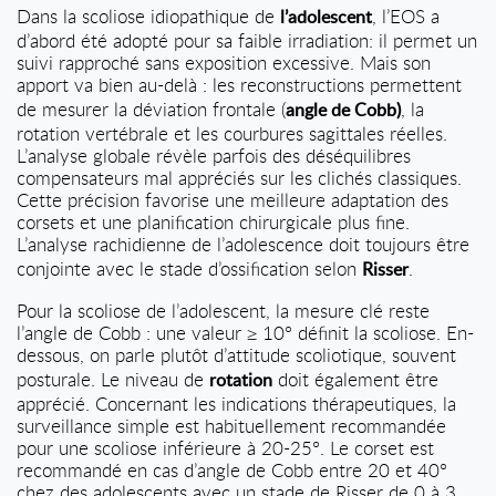
Dans la scoliose idiopathique de
, l’EOS a
l’adolescent
d’abord été adopté pour sa faible irradiation: il permet un
suivi rapproché sans exposition excessive. Mais son
apport va bien au-delà : les reconstructions permettent
de mesurer la déviation frontale (
, la
angle de Cobb)
rotation vertébrale et les courbures sagittales réelles.
L’analyse globale révèle parfois des déséquilibres
compensateurs mal appréciés sur les clichés classiques.
Cette précision favorise une meilleure adaptation des
corsets et une planification chirurgicale plus fine.
L’analyse rachidienne de l’adolescence doit toujours être
conjointe avec le stade d’ossification selon
.
Risser
Pour la scoliose de l’adolescent, la mesure clé reste
l’angle de Cobb : une valeur ≥ 10° définit la scoliose. En-
dessous, on parle plutôt d’attitude scoliotique, souvent
posturale. Le niveau de
doit également être
rotation
apprécié. Concernant les indications thérapeutiques, la
surveillance simple est habituellement recommandée
pour une scoliose inférieure à 20-25°. Le corset est
recommandé en cas d’angle de Cobb entre 20 et 40°
chez des adolescents avec un stade de Risser de 0 à 3.