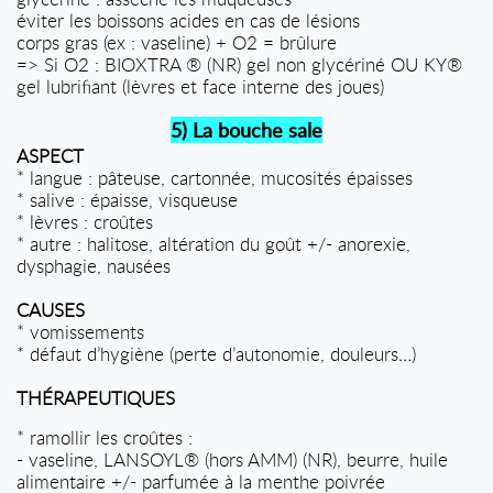
éviter les boissons acides en cas de lésions
corps gras (ex : vaseline) + O2 = brûlure
=> Si O2 : BIOXTRA ® (NR) gel non glycériné OU KY®
gel lubrifiant (lèvres et face interne des joues)
5) La bouche sale
ASPECT
*
langue : pâteuse, cartonnée, mucosités épaisse
s
*
salive : épaisse, visqueuse
*
lèvres : croûtes
*
autre : halitose, altération du goût +/- anorexie,
dysphagie, nausées
CAUSES
*
vomissements
*
défaut d’hygiène (perte d’autonomie, douleurs…)
THÉRAPEUTIQUES
*
ramollir les croûtes :
- vaseline, LANSOYL® (hors AMM) (NR), beurre, huile
alimentaire +/- parfumée à la menthe poivrée