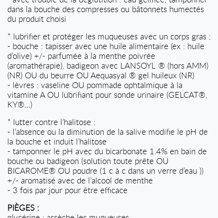
dans la bouche des compresses ou bâtonnets humectés
du produit choisi
* l
ubrifier et protéger les muqueuses avec un corps gras :
- bouche : tapisser avec une huile alimentaire (ex : huile
d’olive) +/- parfumée à la menthe poivrée
(aromathérapie), badigeon avec LANSOYL ® (hors AMM)
(NR) OU du beurre OU Aequasyal ® gel huileux (NR)
- lèvres : vaseline OU pommade ophtalmique à la
vitamine A OU lubrifiant pour sonde urinaire (GELCAT®,
KY®…)
* l
utter contre l’halitose :
- l’absence ou la diminution de la salive modifie le pH de
la bouche et induit l’halitose
- tamponner le pH avec du bicarbonate 1.4% en bain de
bouche ou badigeon (solution toute prête OU
BICAROME® OU poudre (1 c à c dans un verre d’eau ))
+/- aromatisé avec de l’alcool de menthe
- 3 fois par jour pour être efficace
PIÈGES :
glycérine : assèche les muqueuses