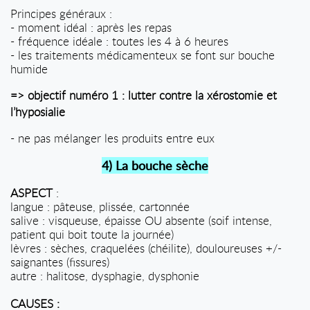
Principes généraux :
- moment idéal : après les repas
- fréquence idéale : toutes les 4 à 6 heures
- les traitements médicamenteux se font sur bouche
humide
=> objectif numéro 1 : lutter contre la xérostomie et
l’hyposialie
- ne pas mélanger les produits entre eux
4) La bouche sèche
ASPECT
:
langue : pâteuse, plissée, cartonnée
salive : visqueuse, épaisse OU absente (soif intense,
patient qui boit toute la journée)
lèvres : sèches, craquelées (chéilite), douloureuses +/-
saignantes (fissures)
autre : halitose, dysphagie, dysphonie
CAUSES :