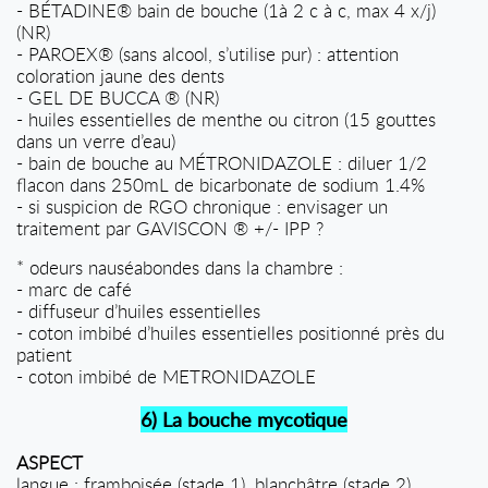
- BÉTADINE® bain de bouche (1à 2 c à c, max 4 x/j)
(NR)
- PAROEX® (sans alcool, s’utilise pur) : attention
coloration jaune des dents
- GEL DE BUCCA ® (NR)
- huiles essentielles de menthe ou citron (15 gouttes
dans un verre d’eau)
- bain de bouche au MÉTRONIDAZOLE : diluer 1/2
flacon dans 250mL de bicarbonate de sodium 1.4%
- si suspicion de RGO chronique : envisager un
traitement par GAVISCON ® +/- IPP ?
* odeurs nauséabondes dans la chambre :
- marc de café
- diffuseur d’huiles essentielles
- coton imbibé d’huiles essentielles positionné près du
patient
- coton imbibé de METRONIDAZOLE
6) La bouche mycotique
ASPECT
langue : framboisée (stade 1), blanchâtre (stade 2),