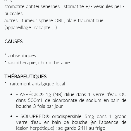
stomatite aphteuseherpès : stomatite +/- vésicules péri-
buccales
autres : tumeur sphère ORL, plaie traumatique
(appareillage inadapté …)
CAUSES
* antiseptiques
radiothérapie, chimiothérapie
*
THÉRAPEUTIQUES
Traitement antalgique local
*
- ASPÉGIC® 1g (NR) dilué dans 1 verre d’eau OU
dans 500mL de bicarbonate de sodium en bain de
bouche 3 fois par jour
- SOLUPRED® orodispersible 5mg dans 1 grand
verre d’eau en bain de bouche (en l’absence de
lésion herpétique) : se garde 24H au frigo