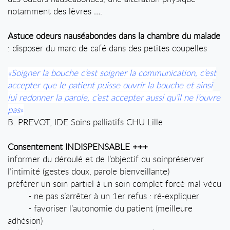
notamment des lèvres ….
Astuce odeurs nauséabondes dans la chambre du malade
: disposer du marc de café dans des petites coupelles
«Soigner la bouche c’est soigner la communication, c’est
accepter que le patient puisse ouvrir la bouche et ainsi
lui redonner la parole, c’est accepter aussi qu’il ne l’ouvre
pas
»
B. PREVOT, IDE Soins palliatifs CHU Lille
Consentement INDISPENSABLE +++
informer du déroulé et de l’objectif du soinpréserver
l’intimité (gestes doux, parole bienveillante)
préférer un soin partiel à un soin complet forcé mal vécu
- ne pas s’arrêter à un 1er refus : ré-expliquer
- favoriser l’autonomie du patient (meilleure
adhésion)