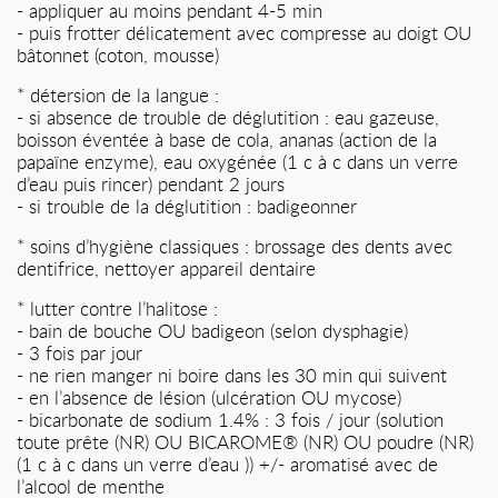
- appliquer au moins pendant 4-5 min
- puis frotter délicatement avec compresse au doigt OU
bâtonnet (coton, mousse)
*
détersion de la langue :
- si absence de trouble de déglutition : eau gazeuse,
boisson éventée à base de cola, ananas (action de la
papaïne enzyme), eau oxygénée (1 c à c dans un verre
d’eau puis rincer) pendant 2 jours
- si trouble de la déglutition : badigeonner
* soins d’hygiène classiques : brossage des dents avec
dentifrice, nettoyer appareil dentaire
* lutter contre l’halitose :
- bain de bouche OU badigeon (selon dysphagie)
- 3 fois par jour
- ne rien manger ni boire dans les 30 min qui suivent
- en l’absence de lésion (ulcération OU mycose)
- bicarbonate de sodium 1.4% : 3 fois / jour (solution
toute prête (NR) OU BICAROME® (NR) OU poudre (NR)
(1 c à c dans un verre d’eau )) +/- aromatisé avec de
l’alcool de menthe