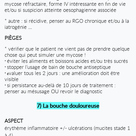
mycose réfractaire, forme IV intéressante en fin de vie
et/ou si suspicion atteinte oesophagienne associée
* autre : si récidive, penser au RGO chronique et/ou à la
iatrogénie …
PIÈGES
* vérifier que le patient ne vient pas de prendre quelque
chose qui peut simuler une mycose !
éviter les aliments et boissons acides et/ou très sucrés
*
stopper l’usage de bain de bouche antiseptique
*
valuer tous les 2 jours : une amélioration doit être
* é
visible
si persistance au-delà de 10 jours de traitement :
*
penser au mésusage OU revoir le diagnostic
7) La bouche douloureuse
ASPECT
érythème inflammatoire +/- ulcérations (mucites stade 1
à 4)