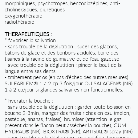
morphiniques, psychotropes, benzodiazépines, anti-
cholinergiques, diurétiques
oxygénothérapie
radiothérapie
THERAPEUTIQUES :
* favoriser la salivation :
- sans trouble de la déglutition : sucer des glaçons,
bâtons de glace et des bonbons acidulés, boire des
tisanes à la racine de guimauve et de l’eau gazeuse
- avec trouble de la déglutition : pincer le bout de la
langue entre ses dents
- traitement per os (en cas d’échec des autres mesures) :
SULFARLEM® 1 à 2 cp 3 fois/jour OU SALAGEN® (NR)
1 à 2 cp/jour si glandes salivaires non fonctionnelles.
*
hydrater la bouche :
- sans trouble de la déglutition : garder toute boisson en
bouche 2-3min, manger des fruits riches en eau (melon,
pastèque, ananas, fraises), brumiser (attention le gaz
présent dans le flacon peut assécher la bouche), GUM
HYDRAL® (NR), BIOXTRA® (NR), ARTISIAL® spray (NR)
- avec trouble de la déglutition : eau gélifiée, tamponner