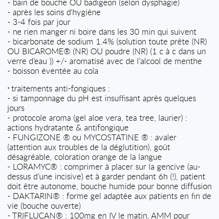
- bain de bouche OU badigeon (selon dysphagie)
- après les soins d'hygiène
- 3-4 fois par jour
- ne rien manger ni boire dans les 30 min qui suivent
- bicarbonate de sodium 1.4% (solution toute prête (NR)
OU BICAROME® (NR) OU poudre (NR) (1 c à c dans un
verre d’eau )) +/- aromatisé avec de l’alcool de menthe
- boisson éventée au cola
traitements anti-fongiques :
*
- si tamponnage du pH est insuffisant après quelques
jours
- protocole aroma (gel aloe vera, tea tree, laurier) :
actions hydratante & antifongique
- FUNGIZONE ® ou MYCOSTATINE ® : avaler
(attention aux troubles de la déglutition), goût
désagréable, coloration orange de la langue
- LORAMYC® : comprimer à placer sur la gencive (au-
dessus d’une incisive) et à garder pendant 6h (!), patient
doit être autonome, bouche humide pour bonne diffusion
- DAKTARIN® : forme gel adaptée aux patients en fin de
vie (bouche ouverte)
- TRIFLUCAN® : 100mg en IV le matin, AMM pour