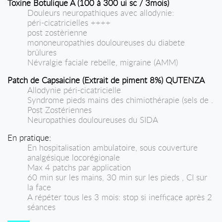
Toxine Botulique A (100 à 300 ui sc / 3mois)
Douleurs neuropathiques avec allodynie:
péri-cicatricielles ++++
post zostèrienne
mononeuropathies douloureuses du diabete
brûlures
Névralgie faciale rebelle, migraine (AMM)
Patch de Capsaicine (Extrait de piment 8%) QUTENZA
Allodynie péri-cicatricielle
Syndrome pieds mains des chimiothérapie (sels de .
Post Zostériennes
Neuropathies douloureuses du SIDA
En pratique:
En hospitalisation ambulatoire, sous couverture
analgésique locorégionale
Max 4 patchs par application
60 min sur les mains, 30 min sur les pieds , CI sur
la face
A répéter tous les 3 mois: stop si inefficace après 2
séances