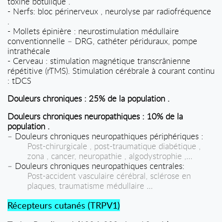
toxine botulique .
- Nerfs: bloc périnerveux , neurolyse par radiofréquence
.
- Mollets épinière : neurostimulation médullaire
conventionnelle – DRG, cathéter périduraux, pompe
intrathécale
- Cerveau : stimulation magnétique transcrânienne
répétitive (rTMS). Stimulation cérébrale à courant continu
: tDCS
Douleurs chroniques : 25% de la population .
Douleurs chroniques neuropathiques : 10% de la
population .
– Douleurs chroniques neuropathiques périphériques :
Post-chirurgicale , post-traumatique diabétique ,
zona , cancer, neuropathie , algodystrophie ,…
– Douleurs chroniques neuropathiques centrales:
Post-accident vasculaire cérébral, sclérose en
plaques, traumatisme médullaire …
Récepteurs cutanés (TRPV1)