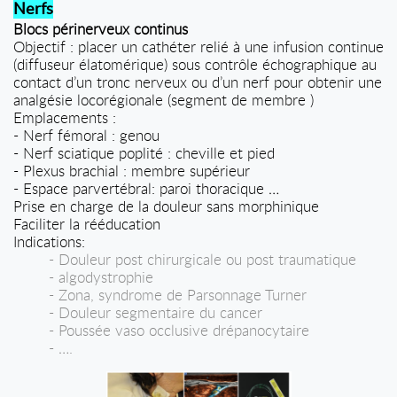
Nerfs
Blocs périnerveux continus
Objectif : placer un cathéter relié à une infusion continue
(diffuseur élatomérique)
sous contrôle échographique au
contact d’un tronc nerveux ou d’un nerf pour obtenir
une
analgésie locorégionale (segment de membre )
Emplacements :
- Nerf fémoral : genou
- Nerf sciatique poplité : cheville et pied
- Plexus brachial : membre supérieur
- Espace parvertébral: paroi thoracique …
Prise en charge de la douleur sans morphinique
Faciliter la rééducation
Indications:
- Douleur post chirurgicale ou post traumatique
- algodystrophie
- Zona, syndrome de Parsonnage Turner
- Douleur segmentaire du cancer
- Poussée vaso occlusive drépanocytaire
- ….