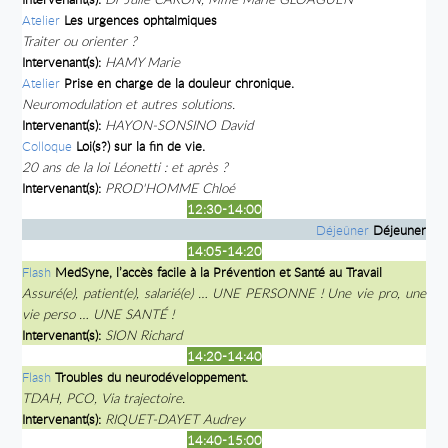
Atelier
Les urgences ophtalmiques
Traiter ou orienter ?
Intervenant(s):
HAMY Marie
Atelier
Prise en charge de la douleur chronique.
Neuromodulation et autres solutions.
Intervenant(s):
HAYON-SONSINO David
Colloque
Loi(s?) sur la fin de vie.
20 ans de la loi Léonetti : et après ?
Intervenant(s):
PROD'HOMME Chloé
12:30-14:00
Déjeûner
Déjeuner
14:05-14:20
Flash
MedSyne, l’accès facile à la Prévention et Santé au Travail
Assuré(e), patient(e), salarié(e) … UNE PERSONNE ! Une vie pro, une
vie perso … UNE SANTÉ !
Intervenant(s):
SION Richard
14:20-14:40
Flash
Troubles du neurodéveloppement.
TDAH, PCO, Via trajectoire.
Intervenant(s):
RIQUET-DAYET Audrey
14:40-15:00