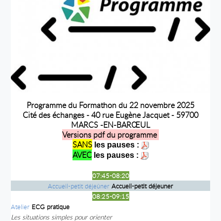
Programme du Formathon du 22 novembre 2025
Cité des échanges - 40 rue Eugène Jacquet - 59700
MARCS -EN-BARŒUL
Versions pdf du programme
SANS
les pauses :
AVEC
les pauses :
07:45-08:20
Accueil-petit déjeûner
Accueil-petit déjeuner
08:25-09:15
Atelier
ECG pratique
Les situations simples pour orienter