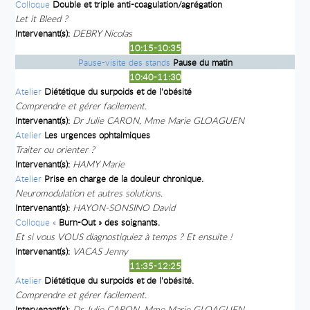
Colloque
Double et triple anti-coagulation/agrégation
Let it Bleed ?
Intervenant(s):
DEBRY Nicolas
10:15-10:35
Pause-visite des stands
Pause du matin
10:40-11:30
Atelier
Diététique du surpoids et de l'obésité
Comprendre et gérer facilement.
Intervenant(s):
Dr Julie CARON, Mme Marie GLOAGUEN
Atelier
Les urgences ophtalmiques
Traiter ou orienter ?
Intervenant(s):
HAMY Marie
Atelier
Prise en charge de la douleur chronique.
Neuromodulation et autres solutions.
Intervenant(s):
HAYON-SONSINO David
Colloque
«
Burn-Out » des soignants.
Et si vous VOUS diagnostiquiez à temps ? Et ensuite !
Intervenant(s):
VACAS Jenny
11:35-12:25
Atelier
Diététique du surpoids et de l'obésité.
Comprendre et gérer facilement.
Intervenant(s):
Dr Julie CARON, Mme Marie GLOAGUEN