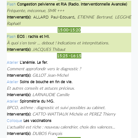
Flash
Congestion pelvienne et RIA (Radio. Interventionnelle Avancée)
Fréquente, méconnue, SMR +++
Intervenant(s):
ALLARD Paul-Edouard
,
ETIENNE Bertrand, LEGGHE
Raphaël
15:00-15:20
Flash
EOS : rachis et MI.
À quoi s'en tenir … debout ! Indications et interprétations.
Intervenant(s):
JACQUES Thibaut
15:25 -16:15
Atelier
L'anémie. Le fer.
Comment approfondir vers le diagnostic ?
Intervenant(s):
GILLOT Jean-Michel
Atelier
Soins de bouche en fin de vie.
Et autres conseils et astuces précieux.
Intervenant(s):
LARNAUDIE Camille
Atelier
Spirométrie du MG.
BPCO, asthme : diagnostic et suivi possibles au cabinet.
Intervenant(s):
CATTO-WATTIAUX Michèle et PEREZ Thierry
Colloque
Les vaccinations
L'actualité est riche : nouveau calendrier, choix des valences…
Intervenant(s):
DUBOS François