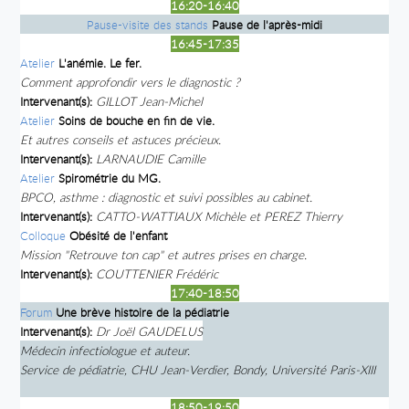
16:20-16:40
Pause-visite des stands
Pause de l'après-midi
16:45-17:35
Atelier
L'anémie. Le fer.
Comment approfondir vers le diagnostic ?
Intervenant(s):
GILLOT Jean-Michel
Atelier
Soins de bouche en fin de vie.
Et autres conseils et astuces précieux.
Intervenant(s):
LARNAUDIE Camille
Atelier
Spirométrie du MG.
BPCO, asthme : diagnostic et suivi possibles au cabinet.
Intervenant(s):
CATTO-WATTIAUX Michèle et PEREZ Thierry
Colloque
Obésité de l'enfant
Mission "Retrouve ton cap" et autres prises en charge.
Intervenant(s):
COUTTENIER Frédéric
17:40-18:50
Forum
Une brève histoire de la pédiatrie
Intervenant(s):
Dr Joël
GAUDELUS
Médecin infectiologue et auteur.
Service de pédiatrie, CHU Jean-Verdier, Bondy, Université Paris-XIII
18:50-19:50