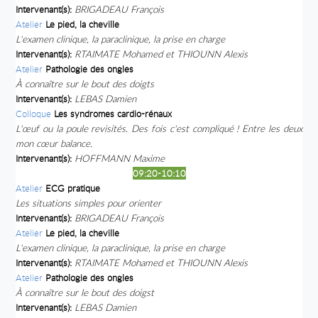
Intervenant(s):
BRIGADEAU François
Atelier
Le pied, la cheville
L'examen clinique, la paraclinique, la prise en charge
Intervenant(s):
RTAIMATE Mohamed et THIOUNN Alexis
Atelier
Pathologie des ongles
À connaître sur le bout des doigts
Intervenant(s):
LEBAS Damien
Colloque
Les syndromes cardio-rénaux
L'œuf ou la poule revisités. Des fois c'est compliqué ! Entre les deux
mon cœur balance.
Intervenant(s):
HOFFMANN Maxime
09:20-10:10
Atelier
ECG pratique
Les situations simples pour orienter
Intervenant(s):
BRIGADEAU François
Atelier
Le pied, la cheville
L'examen clinique, la paraclinique, la prise en charge
Intervenant(s):
RTAIMATE Mohamed et THIOUNN Alexis
Atelier
Pathologie des ongles
À connaître sur le bout des doigst
Intervenant(s):
LEBAS Damien