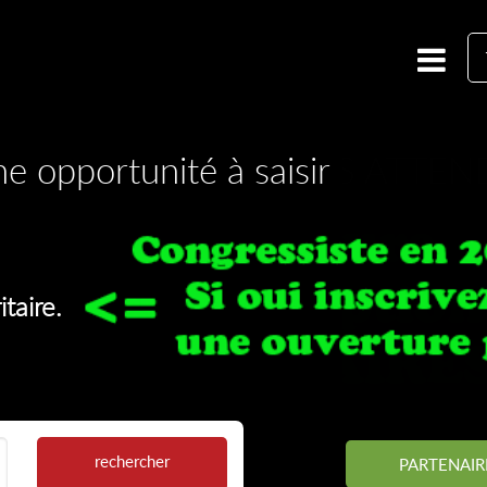
e opportunité à saisir
ormathon
 Formathon
ORMATHON 2026 VOUS ATTEN
.
taire.
rechercher
PARTENAIR