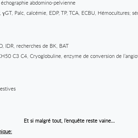
, échographie abdomino-pelvienne
P,
γ
GT, Palc, calcémie, EDP, TP, TCA, ECBU, Hémocultures; séro
O, IDR, recherches de BK, BAT
50 C3 C4, Cryoglobuline, enzyme de conversion de l’angiot
estives
Et si malgré tout, l’enquête reste vaine…
nique: