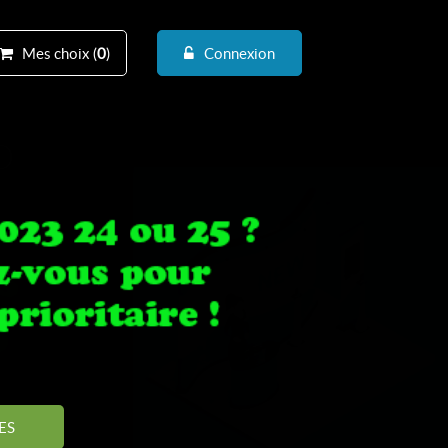
Mes choix (
0
)
Connexion
D
ES