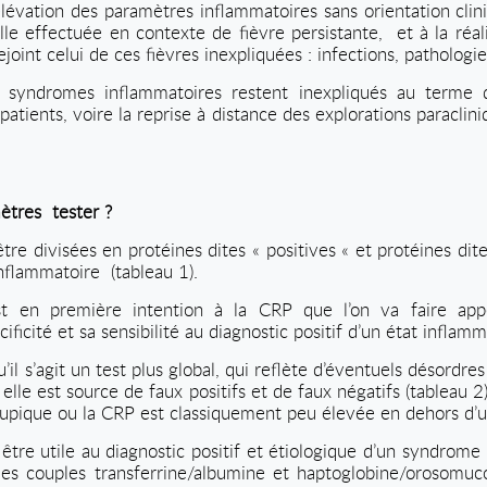
lévation des paramètres inflammatoires sans orientation cli
le effectuée en contexte de fièvre persistante,
et à la réa
ejoint celui de ces fièvres inexpliquées : infections, patholog
 syndromes inflammatoires restent inexpliqués au terme 
patients, voire la reprise à distance des explorations paraclini
ètres
tester ?
re divisées en protéines dites « positives « et protéines dite
inflammatoire (tableau 1).
est en première intention à la CRP que l’on va faire app
ificité et sa sensibilité au diagnostic positif d’un état inflamm
u’il s’agit un test plus global, qui reflète d’éventuels désordre
lle est source de faux positifs et de faux négatifs (tableau 2
upique ou la CRP est classiquement peu élevée en dehors d’un
être utile au diagnostic positif et étiologique d’un syndrome 
 couples transferrine/albumine et haptoglobine/orosomucoïd