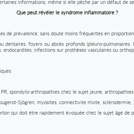
rtaines informations, même si elle pêche par un défaut de sens
Que peut révéler le syndrome inflammatoire ?
udes de prévalence, sans doute moins fréquentes en proportion
 dentaires, foyers ou abcès profonds (pleuro-pulmonaires, hép
endocardites, infections sur prothèses vasculaires ou orthop
iques
 PR, spondylo-arthropathies chez le sujet jeune, arthropathies 
ougerot-Sjögren, myosites, connectivite mixte, sclérodermie, )
rton qui doit être rapidement évoquée chez le sujet âgé de p