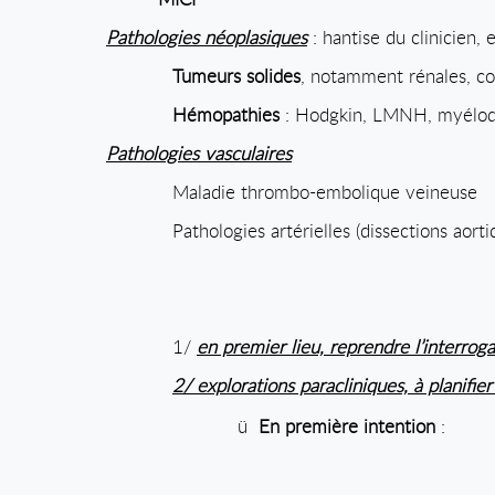
Pathologies néoplasiques
: hantise du clinicien, 
Tumeurs solides
, notamment rénales, co
Hémopathies
: Hodgkin, LMNH, myélod
Pathologies vasculaires
Maladie thrombo-embolique veineuse
Pathologies artérielles (dissections aor
1/
en premier lieu, reprendre l’interro
2/ explorations paracliniques, à planifie
ü
En première intention
: