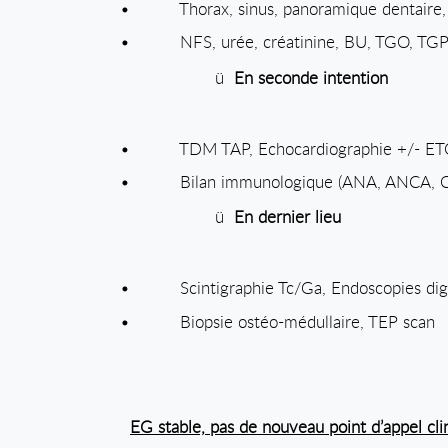
•
Thorax, sinus, panoramique dentaire
•
NFS, urée, créatinine, BU, TGO, TG
ü
En seconde intention
•
TDM TAP, Echocardiographie +/- ET
•
Bilan immunologique (ANA, ANCA, CH
ü
En dernier lieu
•
Scintigraphie Tc/Ga, Endoscopies dig
•
Biopsie ostéo-médullaire, TEP scan
EG stable, pas de nouveau point d’appel cli